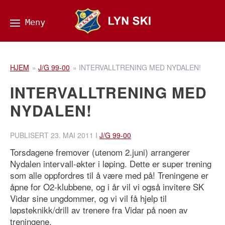
HJEM
»
J/G 99-00
»
INTERVALLTRENING MED NYDALEN!
INTERVALLTRENING MED
NYDALEN!
PUBLISERT
23. MAI 2011
I
J/G 99-00
Torsdagene fremover (utenom 2.juni) arrangerer
Nydalen intervall-økter i løping. Dette er super trening
som alle oppfordres til å være med på! Treningene er
åpne for O2-klubbene, og i år vil vi også invitere SK
Vidar sine ungdommer, og vi vil få hjelp til
løpsteknikk/drill av trenere fra Vidar på noen av
treningene.