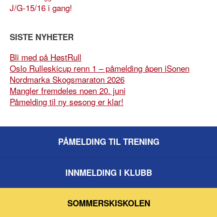
J/G-15/16 i gang!
SISTE NYHETER
Bli med på HøstRull
Oslo Rulleskicup renn 1 – påmelding åpen iSonen
Nordmarka Skogsmaraton 2026
Mangler fremdeles noen 20. juni
Påmelding til ny sesong er klar!
PÅMELDING TIL TRENING
INNMELDING I KLUBB
SOMMERSKISKOLEN