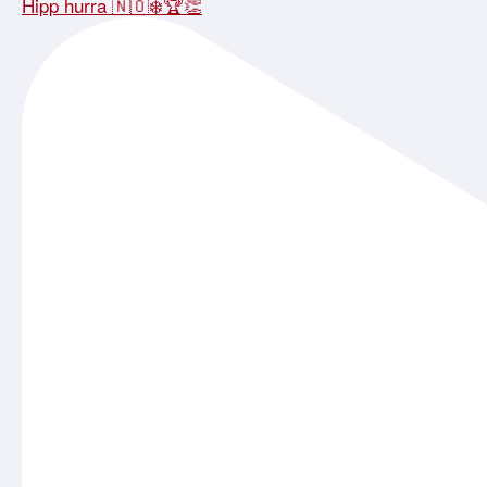
Hipp hurra 🇳🇴❄️🏆👏