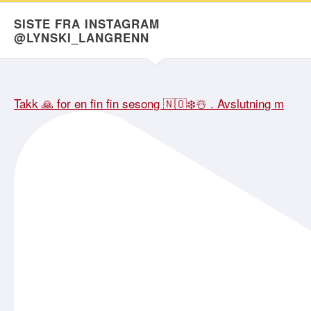
SISTE FRA INSTAGRAM
@LYNSKI_LANGRENN
Takk 🙏 for en fin fin sesong 🇳🇴❄️☃️ . Avslutning m