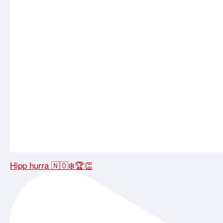
Hipp hurra 🇳🇴❄️🏆👏