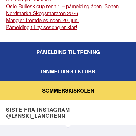
Oslo Rulleskicup renn 1 – påmelding åpen iSonen
Nordmarka Skogsmaraton 2026
Mangler fremdeles noen 20. juni
Påmelding til ny sesong er klar!
PÅMELDING TIL TRENING
INNMELDING I KLUBB
SOMMERSKISKOLEN
SISTE FRA INSTAGRAM
@LYNSKI_LANGRENN