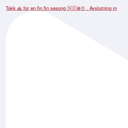
Takk 🙏 for en fin fin sesong 🇳🇴❄️☃️ . Avslutning m