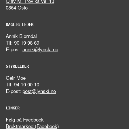
Olav M. Troviks vei 13
0864 Oslo
DAGLIG LEDER
Annik Bjørndal
Tlf: 90 19 98 69
E-post:
annik@lynski.no
STYRELEDER
Geir Moe
Tlf: 94 10 00 10
E-post:
post@lynski.no
LINKER
Følg på Facebook
Bruktmarked (Facebook)