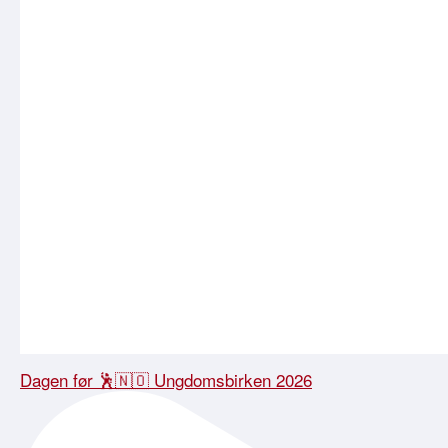
Dagen før 🕺🇳🇴 Ungdomsbirken 2026