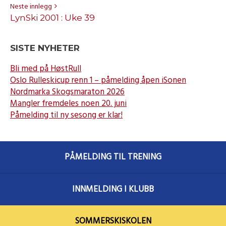
Neste innlegg
LynSki 2001 : Uke 39
SISTE NYHETER
Bli med på HøstRull
Oslo Rulleskicup renn 1 – påmelding åpen iSonen
Nordmarka Skogsmaraton 2026
Mangler fremdeles noen 20. juni
Påmelding til ny sesong er klar!
PÅMELDING TIL TRENING
INNMELDING I KLUBB
SOMMERSKISKOLEN