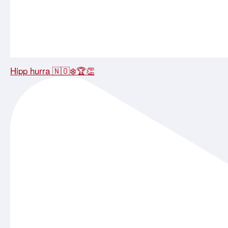
Hipp hurra 🇳🇴❄️🏆👏