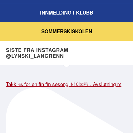
INNMELDING I KLUBB
SOMMERSKISKOLEN
SISTE FRA INSTAGRAM
@LYNSKI_LANGRENN
Takk 🙏 for en fin fin sesong 🇳🇴❄️☃️ . Avslutning m