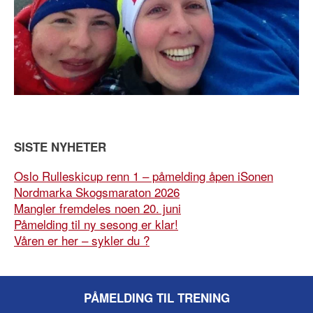
SISTE NYHETER
Oslo Rulleskicup renn 1 – påmelding åpen iSonen
Nordmarka Skogsmaraton 2026
Mangler fremdeles noen 20. juni
Påmelding til ny sesong er klar!
Våren er her – sykler du ?
PÅMELDING TIL TRENING