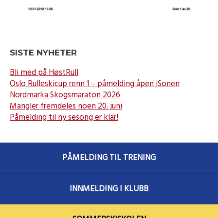
SISTE NYHETER
Bli med på HøstRull
Oslo Rulleskicup renn 1 – påmelding åpen iSonen
Nordmarka Skogsmaraton 2026
Mangler fremdeles noen 20. juni
Påmelding til ny sesong er klar!
PÅMELDING TIL TRENING
INNMELDING I KLUBB