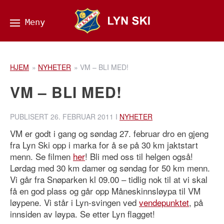
HJEM
»
NYHETER
»
VM – BLI MED!
VM – BLI MED!
PUBLISERT
26. FEBRUAR 2011
I
NYHETER
VM er godt i gang og søndag 27. februar dro en gjeng
fra Lyn Ski opp i marka for å se på
30 km
jaktstart
menn. Se filmen
her
! Bli med oss til helgen også!
Lørdag med 30 km damer og søndag for 50 km menn.
Vi går fra Snøparken kl 09.00 – tidlig nok til at vi skal
få en god plass og går opp Måneskinnsløypa til VM
løypene. Vi står i Lyn-svingen ved
vendepunktet
, på
innsiden av løypa. Se etter Lyn flagget!