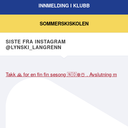
INNMELDING I KLUBB
SOMMERSKISKOLEN
SISTE FRA INSTAGRAM
@LYNSKI_LANGRENN
Takk 🙏 for en fin fin sesong 🇳🇴❄️☃️ . Avslutning m