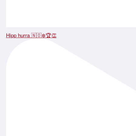
Hipp hurra 🇳🇴❄️🏆👏