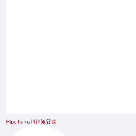
Hipp hurra 🇳🇴❄️🏆👏