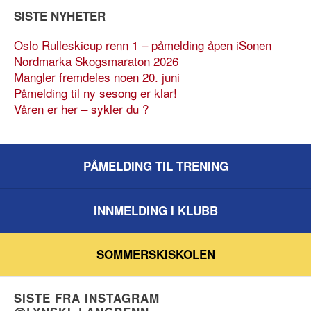
SISTE NYHETER
Oslo Rulleskicup renn 1 – påmelding åpen iSonen
Nordmarka Skogsmaraton 2026
Mangler fremdeles noen 20. juni
Påmelding til ny sesong er klar!
Våren er her – sykler du ?
PÅMELDING TIL TRENING
INNMELDING I KLUBB
SOMMERSKISKOLEN
SISTE FRA INSTAGRAM