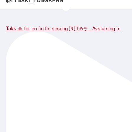
@LYNSKI_LANGRENN
Takk 🙏 for en fin fin sesong 🇳🇴❄️☃️ . Avslutning m