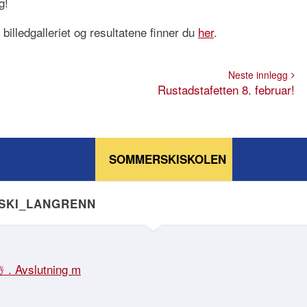
g!
 billedgalleriet og resultatene finner du
her
.
Neste innlegg
Rustadstafetten 8. februar!
SOMMERSKISKOLEN
NSKI_LANGRENN
☃️ . Avslutning m