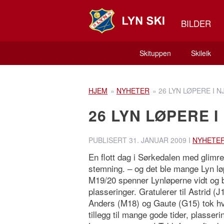
BILDER
Skituppen
Skileik
HJEM
»
NYHETER
»
26 LYN LØPERE I 
26 LYN LØPERE 
PUBLISERT
31. JANUAR 2009
I
NYHETE
En flott dag i Sørkedalen med glimre
stemning. – og det ble mange Lyn lø
M19/20 spenner Lynløperne vidt og b
plasseringer. Gratulerer til Astrid (
Anders (M18) og Gaute (G15) tok hver
tillegg til mange gode tider, plasser