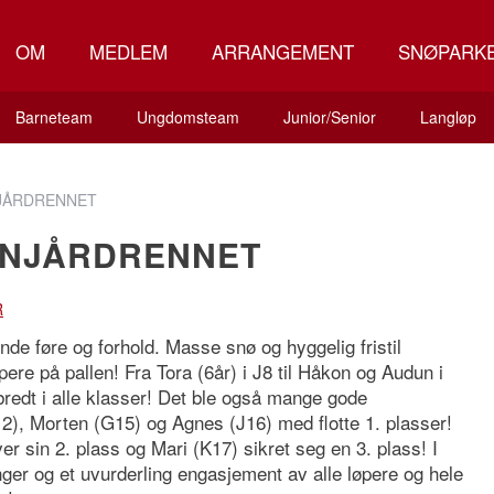
OM
MEDLEM
ARRANGEMENT
SNØPARK
Barneteam
Ungdomsteam
Junior/Senior
Langløp
NJÅRDRENNET
I NJÅRDRENNET
R
nde føre og forhold. Masse snø og hyggelig fristil
pere på pallen!
Fra Tora (6år) i J8 til Håkon og Audun i
redt i alle klasser! Det ble også mange gode
J12), Morten (G15) og Agnes (J16) med flotte 1. plasser!
 sin 2. plass og Mari (K17) sikret seg en 3. plass! I
inger og et uvurderling engasjement av alle løpere og hele