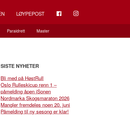
FB
INSTAGRAM
EN
LØYPEPOST
Paraidrett
Master
SISTE NYHETER
Bli med på HøstRull
Oslo Rulleskicup renn 1 –
påmelding åpen iSonen
Nordmarka Skogsmaraton 2026
Mangler fremdeles noen 20. juni
Påmelding til ny sesong er klar!