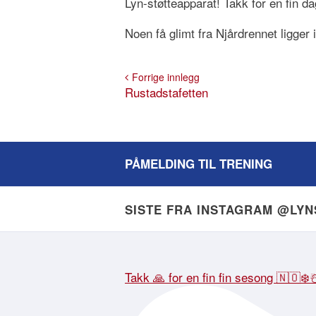
Lyn-støtteapparat! Takk for en fin da
Noen få glimt fra Njårdrennet ligger i
Forrige innlegg
Rustadstafetten
PÅMELDING TIL TRENING
SISTE FRA INSTAGRAM @LY
Takk 🙏 for en fin fin sesong 🇳🇴❄️