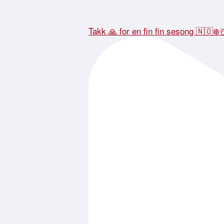
Takk 🙏 for en fin fin sesong 🇳🇴❄️