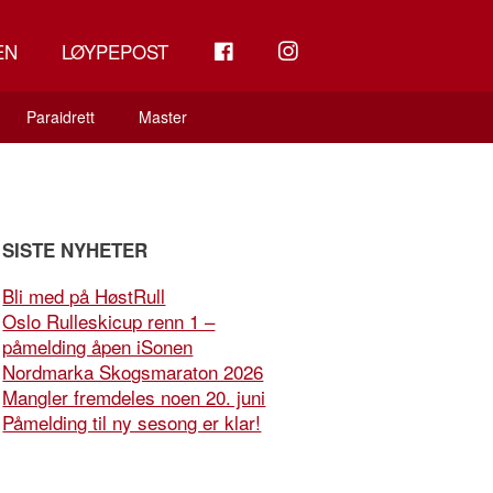
FB
INSTAGRAM
EN
LØYPEPOST
Paraidrett
Master
SISTE NYHETER
Bli med på HøstRull
Oslo Rulleskicup renn 1 –
påmelding åpen iSonen
Nordmarka Skogsmaraton 2026
Mangler fremdeles noen 20. juni
Påmelding til ny sesong er klar!