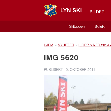
BILDER
Skituppen
Skileik
HJEM
»
NYHETER
»
3 OPP & NED 2014
IMG 5620
PUBLISERT
12. OKTOBER 2014
I