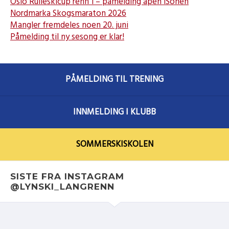
Oslo Rulleskicup renn 1 – påmelding åpen iSonen
Nordmarka Skogsmaraton 2026
Mangler fremdeles noen 20. juni
Påmelding til ny sesong er klar!
PÅMELDING TIL TRENING
INNMELDING I KLUBB
SOMMERSKISKOLEN
SISTE FRA INSTAGRAM
@LYNSKI_LANGRENN