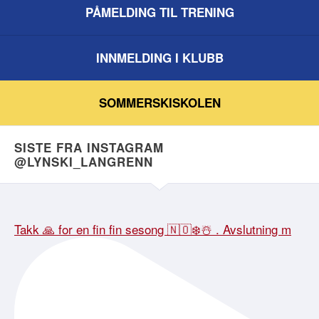
PÅMELDING TIL TRENING
INNMELDING I KLUBB
SOMMERSKISKOLEN
SISTE FRA INSTAGRAM
@LYNSKI_LANGRENN
Takk 🙏 for en fin fin sesong 🇳🇴❄️☃️ . Avslutning m