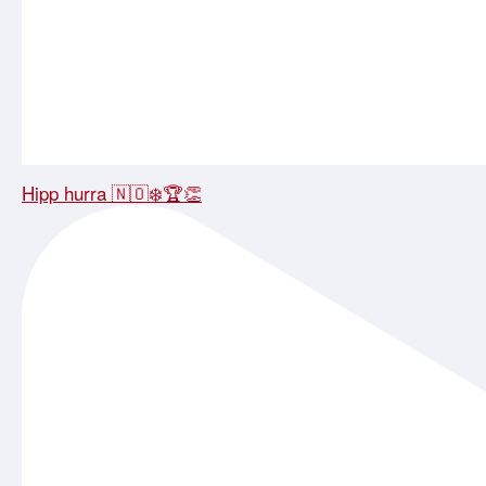
Hipp hurra 🇳🇴❄️🏆👏