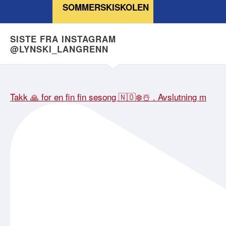
SOMMERSKISKOLEN
SISTE FRA INSTAGRAM
@LYNSKI_LANGRENN
Takk 🙏 for en fin fin sesong 🇳🇴❄️☃️ . Avslutning m