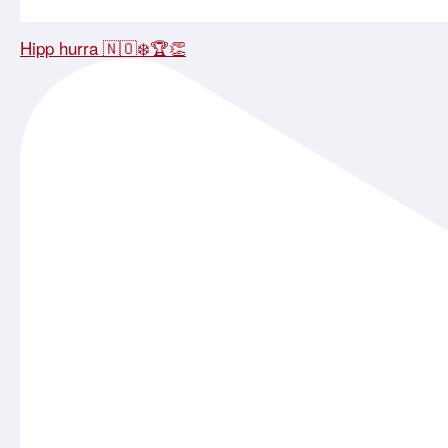
Hipp hurra 🇳🇴❄️🏆👏