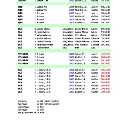
VISMA SKI CLASSICS 4 kids (3-12 år)
Ungdomsbirken & LYN SKI
Birkebeinerrennet (voksne)
Søndags langturer