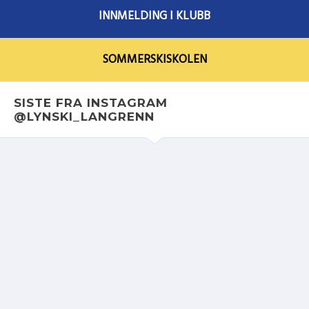
VISMA SKI CLASSICS 4 kids (3-12 år)
INNMELDING I KLUBB
Ungdomsbirken & LYN SKI
SOMMERSKISKOLEN
Birkebeinerrennet (voksne)
Søndags langturer
SISTE FRA INSTAGRAM
@LYNSKI_LANGRENN