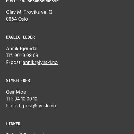
POST- OG BESØKSADRESSE
Olav M. Troviks vei 13
0864 Oslo
DAGLIG LEDER
Annik Bjørndal
Tlf: 90 19 98 69
E-post:
annik@lynski.no
STYRELEDER
Geir Moe
Tlf: 94 10 00 10
E-post:
post@lynski.no
LINKER