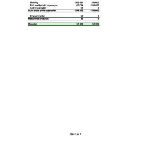
VISMA SKI CLASSICS 4 kids (3-12 år)
Ungdomsbirken & LYN SKI
Birkebeinerrennet (voksne)
Søndags langturer