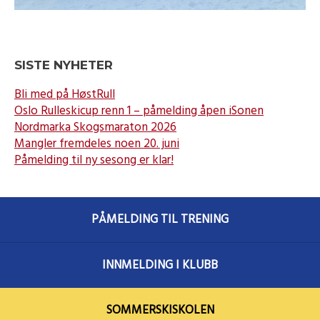
SISTE NYHETER
Bli med på HøstRull
Oslo Rulleskicup renn 1 – påmelding åpen iSonen
Nordmarka Skogsmaraton 2026
Mangler fremdeles noen 20. juni
Påmelding til ny sesong er klar!
PÅMELDING TIL TRENING
INNMELDING I KLUBB
SOMMERSKISKOLEN