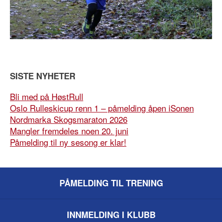
SISTE NYHETER
Bli med på HøstRull
Oslo Rulleskicup renn 1 – påmelding åpen iSonen
Nordmarka Skogsmaraton 2026
Mangler fremdeles noen 20. juni
Påmelding til ny sesong er klar!
PÅMELDING TIL TRENING
INNMELDING I KLUBB