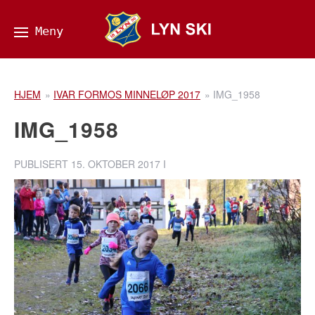
HJEM
»
IVAR FORMOS MINNELØP 2017
»
IMG_1958
IMG_1958
PUBLISERT
15. OKTOBER 2017
I