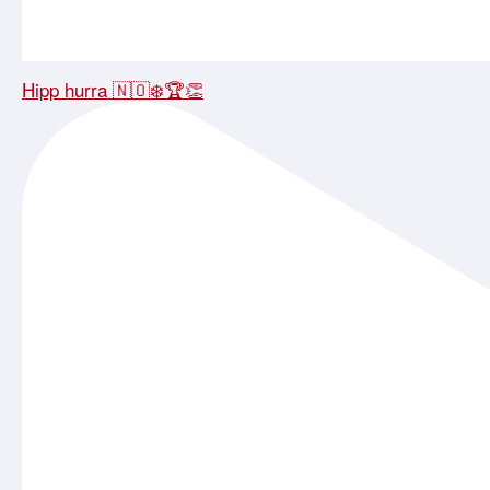
Hipp hurra 🇳🇴❄️🏆👏