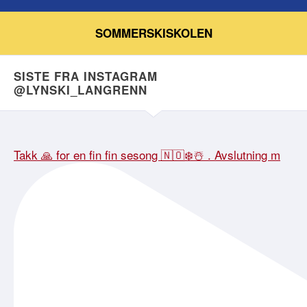
SOMMERSKISKOLEN
SISTE FRA INSTAGRAM
@LYNSKI_LANGRENN
Takk 🙏 for en fin fin sesong 🇳🇴❄️☃️ . Avslutning m