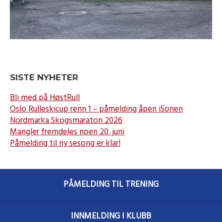
SISTE NYHETER
Bli med på HøstRull
Oslo Rulleskicup renn 1 – påmelding åpen iSonen
Nordmarka Skogsmaraton 2026
Mangler fremdeles noen 20. juni
Påmelding til ny sesong er klar!
PÅMELDING TIL TRENING
INNMELDING I KLUBB