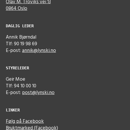
Olav M. Troviks vei 13
0864 Oslo
DAGLIG LEDER
Annik Bjørndal
Tlf: 90 19 98 69
E-post:
annik@lynski.no
STYRELEDER
Geir Moe
Tlf: 94 10 00 10
E-post:
post@lynski.no
LINKER
Følg på Facebook
Bruktmarked (Facebook)