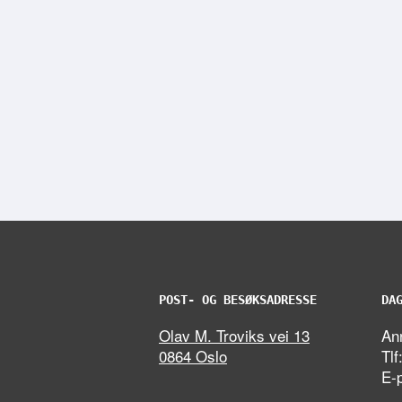
POST- OG BESØKSADRESSE
DA
Olav M. Troviks vei 13
Ann
0864 Oslo
Tlf
E-