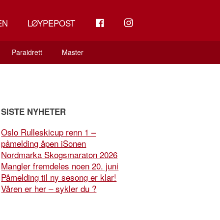
FB
INSTAGRAM
EN
LØYPEPOST
Paraidrett
Master
SISTE NYHETER
Oslo Rulleskicup renn 1 –
påmelding åpen iSonen
Nordmarka Skogsmaraton 2026
Mangler fremdeles noen 20. juni
Påmelding til ny sesong er klar!
Våren er her – sykler du ?