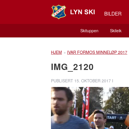
BILDER
Skituppen
Skileik
HJEM
»
IVAR FORMOS MINNELØP 2017
IMG_2120
PUBLISERT
15. OKTOBER 2017
I