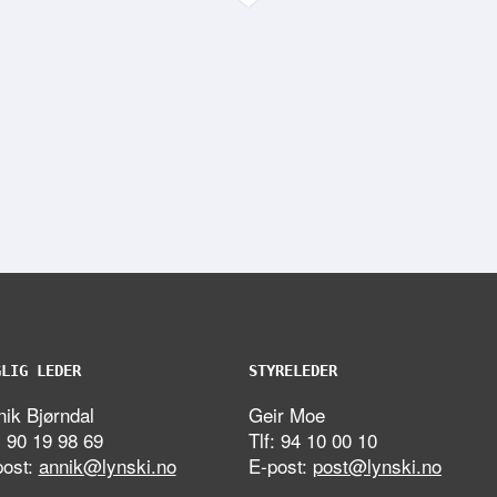
GLIG LEDER
STYRELEDER
ik Bjørndal
Geir Moe
: 90 19 98 69
Tlf: 94 10 00 10
post:
annik@lynski.no
E-post:
post@lynski.no