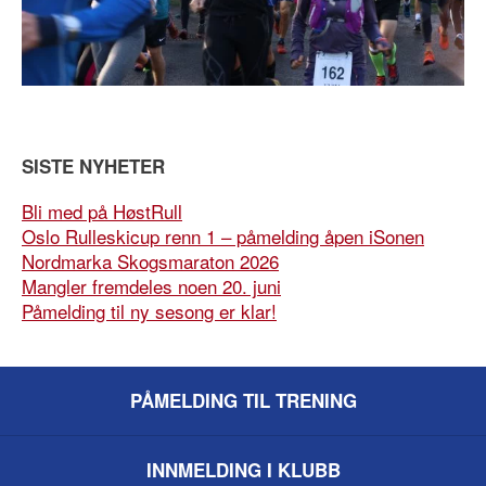
SISTE NYHETER
Bli med på HøstRull
Oslo Rulleskicup renn 1 – påmelding åpen iSonen
Nordmarka Skogsmaraton 2026
Mangler fremdeles noen 20. juni
Påmelding til ny sesong er klar!
PÅMELDING TIL TRENING
INNMELDING I KLUBB