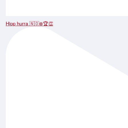
Hipp hurra 🇳🇴❄️🏆👏