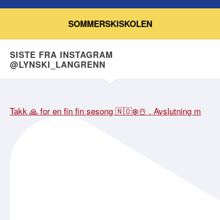
SOMMERSKISKOLEN
SISTE FRA INSTAGRAM
@LYNSKI_LANGRENN
Takk 🙏 for en fin fin sesong 🇳🇴❄️☃️ . Avslutning m