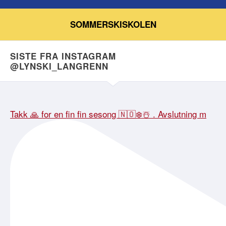
SOMMERSKISKOLEN
SISTE FRA INSTAGRAM
@LYNSKI_LANGRENN
Takk 🙏 for en fin fin sesong 🇳🇴❄️☃️ . Avslutning m