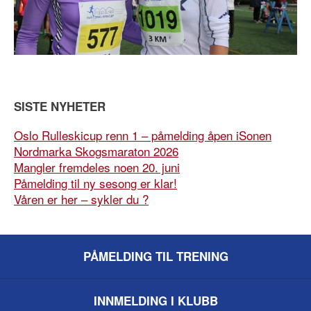
SISTE NYHETER
Oslo Rulleskicup renn 1 – påmelding åpen iSonen
Nordmarka Skogsmaraton 2026
Mangler fremdeles noen 20. juni
Påmelding til ny sesong er klar!
Våren er her – sykler du ?
PÅMELDING TIL TRENING
INNMELDING I KLUBB