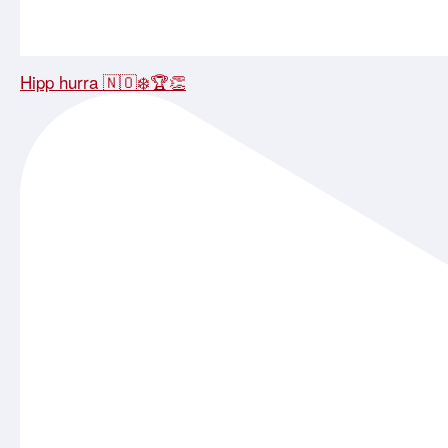
Hipp hurra 🇳🇴❄️🏆👏