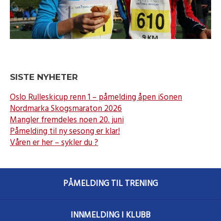
SISTE NYHETER
Oslo Rulleskicup renn 1 – påmelding åpen iSonen
Nordmarka Skogsmaraton 2026
Mangler fremdeles noen 20. juni
Påmelding til ny sesong er klar!
Våren er her – sykler du ?
PÅMELDING TIL TRENING
INNMELDING I KLUBB