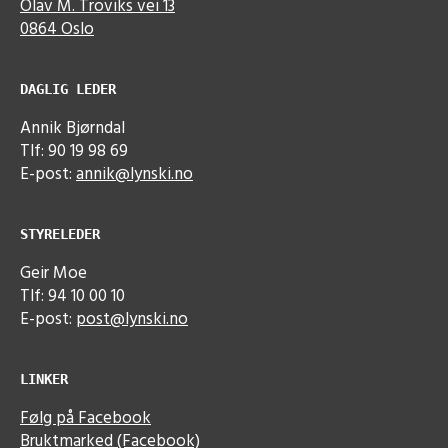
Olav M. Troviks vei 13
0864 Oslo
DAGLIG LEDER
Annik Bjørndal
Tlf: 90 19 98 69
E-post:
annik@lynski.no
STYRELEDER
Geir Moe
Tlf: 94 10 00 10
E-post:
post@lynski.no
LINKER
Følg på Facebook
Bruktmarked (Facebook)