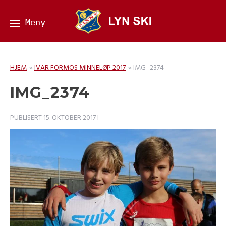
HJEM
»
IVAR FORMOS MINNELØP 2017
»
IMG_2374
IMG_2374
PUBLISERT
15. OKTOBER 2017
I