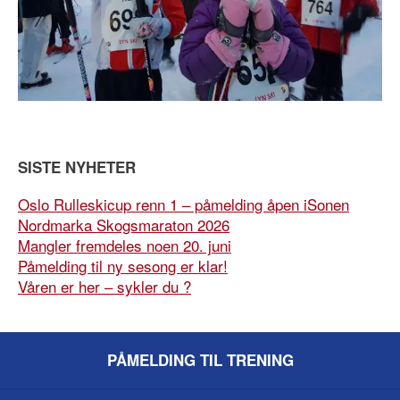
SISTE NYHETER
Oslo Rulleskicup renn 1 – påmelding åpen iSonen
Nordmarka Skogsmaraton 2026
Mangler fremdeles noen 20. juni
Påmelding til ny sesong er klar!
Våren er her – sykler du ?
PÅMELDING TIL TRENING