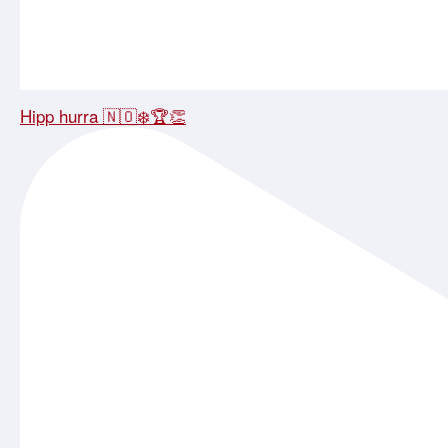
Hipp hurra 🇳🇴❄️🏆👏