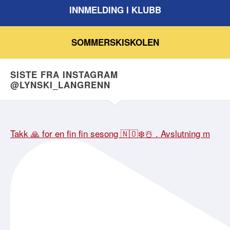
INNMELDING I KLUBB
SOMMERSKISKOLEN
SISTE FRA INSTAGRAM
@LYNSKI_LANGRENN
Takk 🙏 for en fin fin sesong 🇳🇴❄️☃️ . Avslutning m