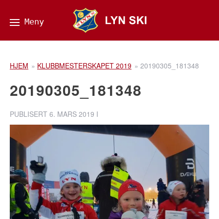
HJEM
»
KLUBBMESTERSKAPET 2019
»
20190305_181348
20190305_181348
PUBLISERT
6. MARS 2019
I