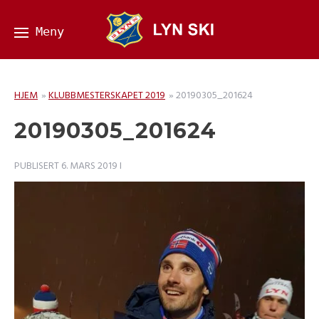
HJEM
»
KLUBBMESTERSKAPET 2019
»
20190305_201624
20190305_201624
PUBLISERT
6. MARS 2019
I