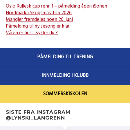
Oslo Rulleskicup renn 1 – påmelding åpen iSonen
Nordmarka Skogsmaraton 2026
Mangler fremdeles noen 20. juni
Påmelding til ny sesong er klar!
Våren er her – sykler du ?
PÅMELDING TIL TRENING
INNMELDING I KLUBB
SOMMERSKISKOLEN
SISTE FRA INSTAGRAM
@LYNSKI_LANGRENN