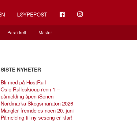
FB
INSTAGRAM
EN
LØYPEPOST
Paraidrett
Master
SISTE NYHETER
Bli med på HøstRull
Oslo Rulleskicup renn 1 –
påmelding åpen iSonen
Nordmarka Skogsmaraton 2026
Mangler fremdeles noen 20. juni
Påmelding til ny sesong er klar!