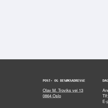
POST- OG BESØKSADRESSE
DA
Olav M. Troviks vei 13
Ann
0864 Oslo
Tlf
E-