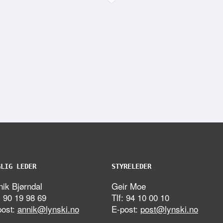
GLIG LEDER
STYRELEDER
ik Bjørndal
Geir Moe
: 90 19 98 69
Tlf: 94 10 00 10
post:
annik@lynski.no
E-post:
post@lynski.no