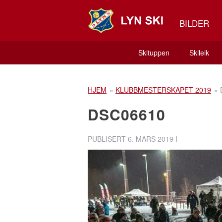
BILDER
Skituppen
Skileik
HJEM
»
KLUBBMESTERSKAPET 2019
»
DSC06610
PUBLISERT
6. MARS 2019
I