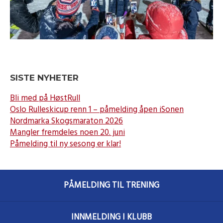
SISTE NYHETER
Bli med på HøstRull
Oslo Rulleskicup renn 1 – påmelding åpen iSonen
Nordmarka Skogsmaraton 2026
Mangler fremdeles noen 20. juni
Påmelding til ny sesong er klar!
PÅMELDING TIL TRENING
INNMELDING I KLUBB