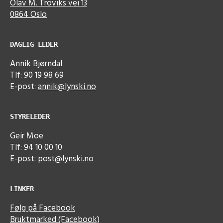
Olav M. Troviks vei 13
0864 Oslo
DAGLIG LEDER
Annik Bjørndal
Tlf: 90 19 98 69
E-post:
annik@lynski.no
STYRELEDER
Geir Moe
Tlf: 94 10 00 10
E-post:
post@lynski.no
LINKER
Følg på Facebook
Bruktmarked (Facebook)