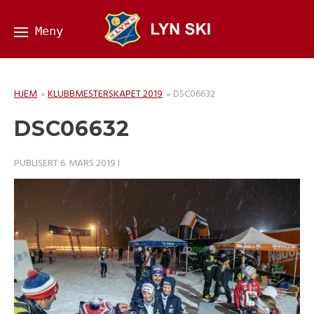
HJEM
»
KLUBBMESTERSKAPET 2019
»
DSC06632
DSC06632
PUBLISERT
6. MARS 2019
I