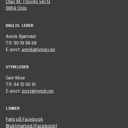
Olav M. Troviks vei 13
0864 Oslo
DAGLIG LEDER
Annik Bjørndal
Tlf: 90 19 98 69
E-post:
annik@lynski.no
STYRELEDER
Geir Moe
Tlf: 94 10 00 10
E-post:
post@lynski.no
LINKER
Følg på Facebook
Bruktmarked (Facebook)