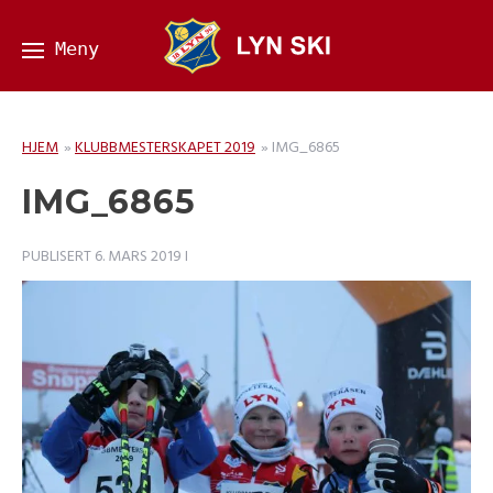
HJEM
»
KLUBBMESTERSKAPET 2019
»
IMG_6865
IMG_6865
PUBLISERT
6. MARS 2019
I