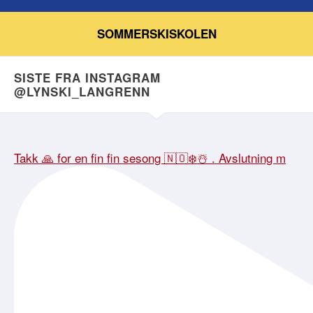
SOMMERSKISKOLEN
SISTE FRA INSTAGRAM
@LYNSKI_LANGRENN
Takk 🙏 for en fin fin sesong 🇳🇴❄️☃️ . Avslutning m