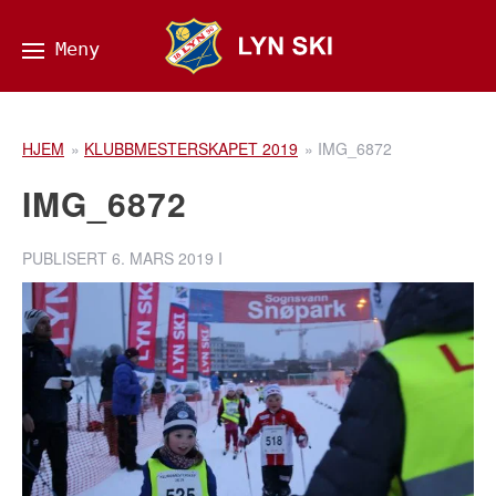
HJEM
»
KLUBBMESTERSKAPET 2019
»
IMG_6872
IMG_6872
PUBLISERT
6. MARS 2019
I