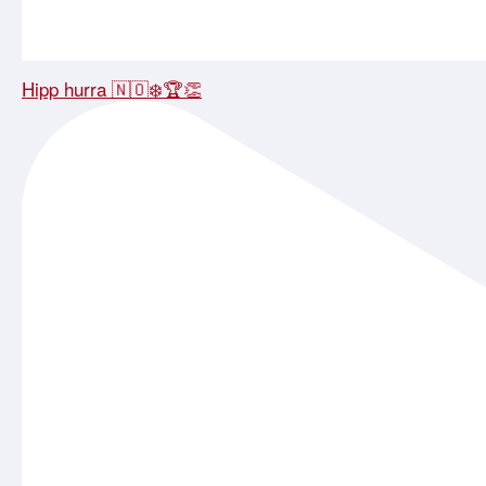
Hipp hurra 🇳🇴❄️🏆👏