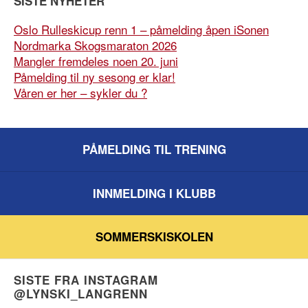
SISTE NYHETER
Oslo Rulleskicup renn 1 – påmelding åpen iSonen
Nordmarka Skogsmaraton 2026
Mangler fremdeles noen 20. juni
Påmelding til ny sesong er klar!
Våren er her – sykler du ?
PÅMELDING TIL TRENING
INNMELDING I KLUBB
SOMMERSKISKOLEN
SISTE FRA INSTAGRAM
@LYNSKI_LANGRENN