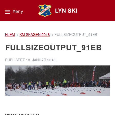
HJEM
»
KM SKAGEN 2018
»
FULLSIZEOUTPUT_91EB
FULLSIZEOUTPUT_91EB
PUBLISERT
18. JANUAR 2018
I