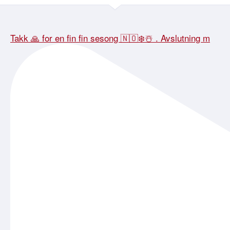
Takk 🙏 for en fin fin sesong 🇳🇴❄️☃️ . Avslutning m