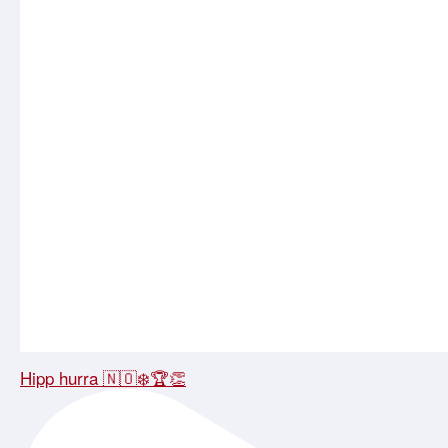
Hipp hurra 🇳🇴❄️🏆👏