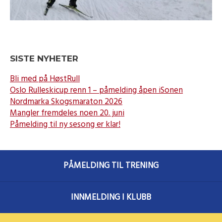
SISTE NYHETER
Bli med på HøstRull
Oslo Rulleskicup renn 1 – påmelding åpen iSonen
Nordmarka Skogsmaraton 2026
Mangler fremdeles noen 20. juni
Påmelding til ny sesong er klar!
PÅMELDING TIL TRENING
INNMELDING I KLUBB