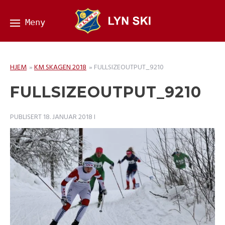
HJEM
»
KM SKAGEN 2018
»
FULLSIZEOUTPUT_9210
FULLSIZEOUTPUT_9210
PUBLISERT
18. JANUAR 2018
I