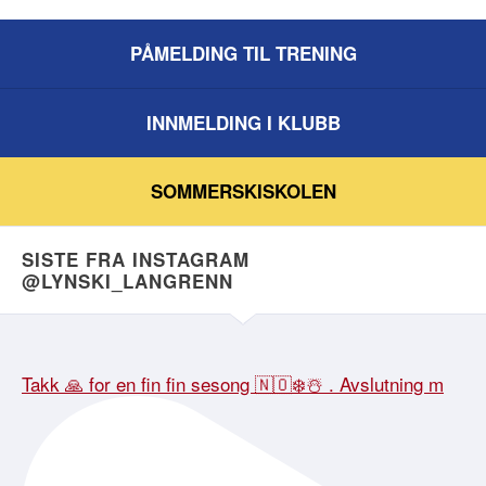
PÅMELDING TIL TRENING
INNMELDING I KLUBB
SOMMERSKISKOLEN
SISTE FRA INSTAGRAM
@LYNSKI_LANGRENN
Takk 🙏 for en fin fin sesong 🇳🇴❄️☃️ . Avslutning m