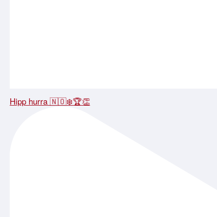
Hipp hurra 🇳🇴❄️🏆👏