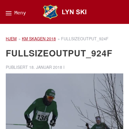
HJEM
»
KM SKAGEN 2018
»
FULLSIZEOUTPUT_924F
FULLSIZEOUTPUT_924F
PUBLISERT
18. JANUAR 2018
I