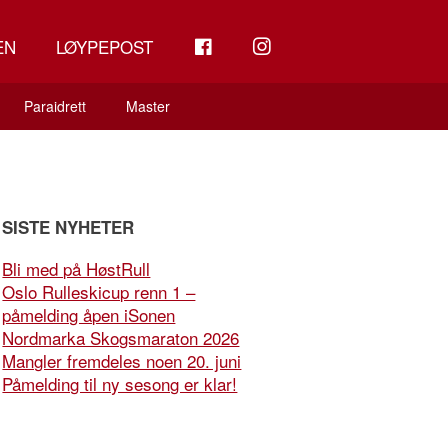
FB
INSTAGRAM
EN
LØYPEPOST
Paraidrett
Master
SISTE NYHETER
Bli med på HøstRull
Oslo Rulleskicup renn 1 –
påmelding åpen iSonen
Nordmarka Skogsmaraton 2026
Mangler fremdeles noen 20. juni
Påmelding til ny sesong er klar!