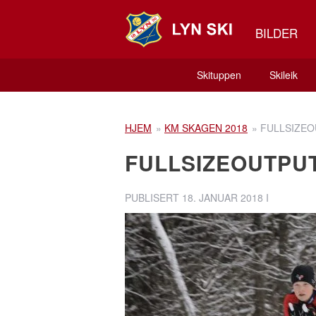
BILDER
Skituppen
Skileik
HJEM
»
KM SKAGEN 2018
»
FULLSIZEO
FULLSIZEOUTPU
PUBLISERT
18. JANUAR 2018
I