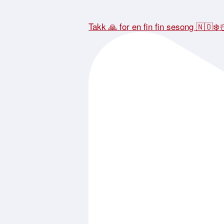
Takk 🙏 for en fin fin sesong 🇳🇴❄️