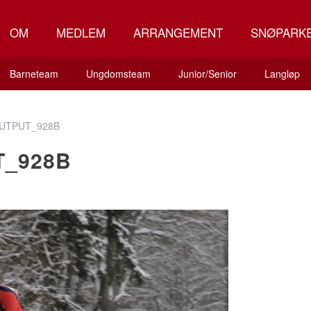
OM
MEDLEM
ARRANGEMENT
SNØPARK
Barneteam
Ungdomsteam
Junior/Senior
Langløp
UTPUT_928B
T_928B