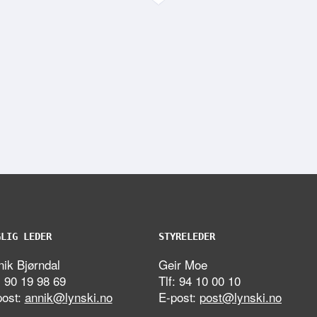
GLIG LEDER
STYRELEDER
ik Bjørndal
Geir Moe
: 90 19 98 69
Tlf: 94 10 00 10
post:
annik@lynski.no
E-post:
post@lynski.no