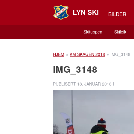
BILDER
Skituppen
Skileik
HJEM
»
KM SKAGEN 2018
»
IMG_3148
IMG_3148
PUBLISERT
18. JANUAR 2018
I