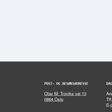
POST- OG BESØKSADRESSE
DA
Olav M. Troviks vei 13
Ann
0864 Oslo
Tlf
E-