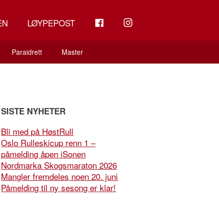
FB
INSTAGRAM
EN
LØYPEPOST
Paraidrett
Master
SISTE NYHETER
Bli med på HøstRull
Oslo Rulleskicup renn 1 –
påmelding åpen iSonen
Nordmarka Skogsmaraton 2026
Mangler fremdeles noen 20. juni
Påmelding til ny sesong er klar!