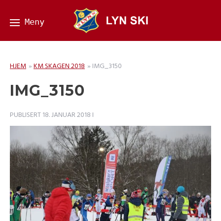
HJEM
»
KM SKAGEN 2018
»
IMG_3150
IMG_3150
PUBLISERT
18. JANUAR 2018
I