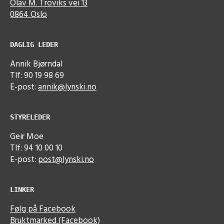
Olav M. Troviks vei 13
0864 Oslo
DAGLIG LEDER
Annik Bjørndal
Tlf: 90 19 98 69
E-post:
annik@lynski.no
STYRELEDER
Geir Moe
Tlf: 94 10 00 10
E-post:
post@lynski.no
LINKER
Følg på Facebook
Bruktmarked (Facebook)