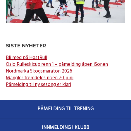
SISTE NYHETER
Bli med på HøstRull
Oslo Rulleskicup renn 1 – påmelding åpen iSonen
Nordmarka Skogsmaraton 2026
Mangler fremdeles noen 20. juni
Påmelding til ny sesong er klar!
PÅMELDING TIL TRENING
INNMELDING I KLUBB