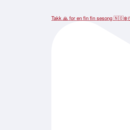
Takk 🙏 for en fin fin sesong 🇳🇴❄️