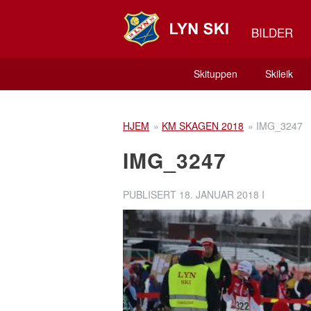
BILDER
Skituppen
Skileik
HJEM
»
KM SKAGEN 2018
»
IMG_3247
IMG_3247
PUBLISERT
18. JANUAR 2018
I