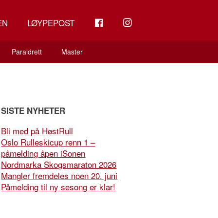
FB
INSTAGRAM
EN
LØYPEPOST
Paraidrett
Master
SISTE NYHETER
Bli med på HøstRull
Oslo Rulleskicup renn 1 –
påmelding åpen iSonen
Nordmarka Skogsmaraton 2026
Mangler fremdeles noen 20. juni
Påmelding til ny sesong er klar!