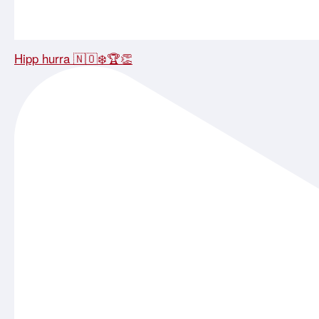
Hipp hurra 🇳🇴❄️🏆👏