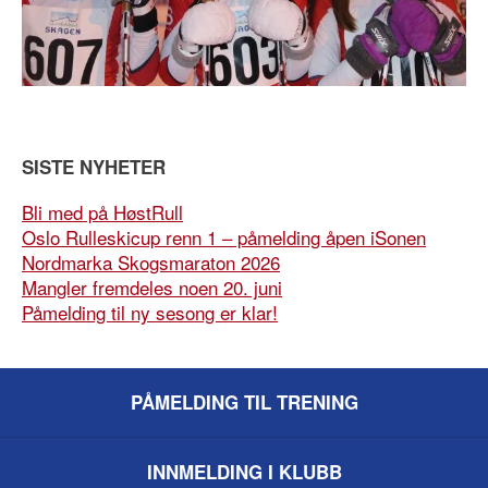
SISTE NYHETER
Bli med på HøstRull
Oslo Rulleskicup renn 1 – påmelding åpen iSonen
Nordmarka Skogsmaraton 2026
Mangler fremdeles noen 20. juni
Påmelding til ny sesong er klar!
PÅMELDING TIL TRENING
INNMELDING I KLUBB