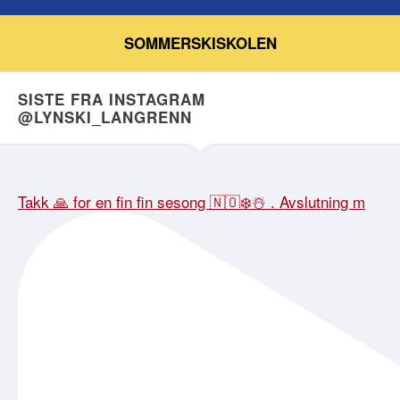
SOMMERSKISKOLEN
SISTE FRA INSTAGRAM
@LYNSKI_LANGRENN
Takk 🙏 for en fin fin sesong 🇳🇴❄️☃️ . Avslutning m