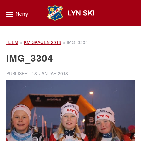
HJEM
»
KM SKAGEN 2018
»
IMG_3304
IMG_3304
PUBLISERT
18. JANUAR 2018
I