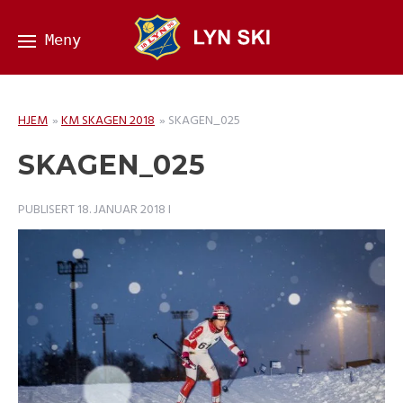
HJEM
»
KM SKAGEN 2018
»
SKAGEN_025
SKAGEN_025
PUBLISERT
18. JANUAR 2018
I