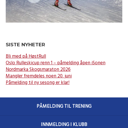
SISTE NYHETER
Bli med på HøstRull
Oslo Rulleskicup renn 1 – påmelding åpen iSonen
Nordmarka Skogsmaraton 2026
Mangler fremdeles noen 20. juni
Påmelding til ny sesong er klar!
PÅMELDING TIL TRENING
INNMELDING I KLUBB