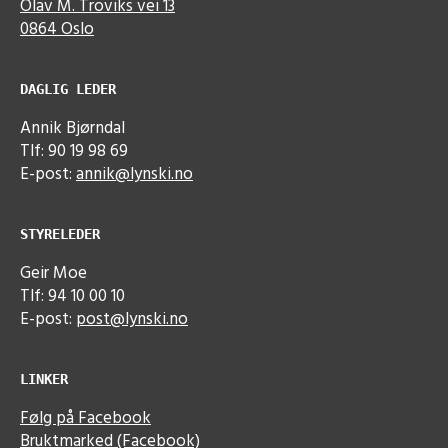
Olav M. Troviks vei 13
0864 Oslo
DAGLIG LEDER
Annik Bjørndal
Tlf: 90 19 98 69
E-post:
annik@lynski.no
STYRELEDER
Geir Moe
Tlf: 94 10 00 10
E-post:
post@lynski.no
LINKER
Følg på Facebook
Bruktmarked (Facebook)