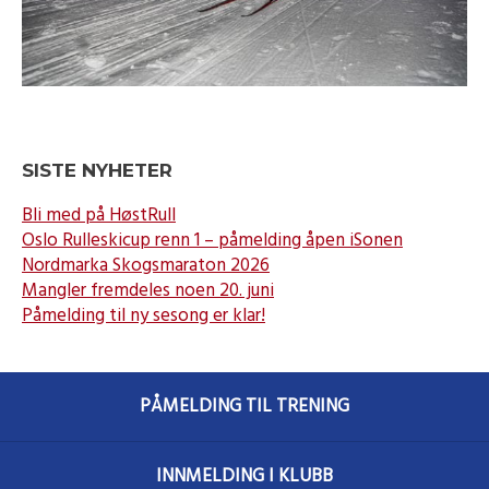
SISTE NYHETER
Bli med på HøstRull
Oslo Rulleskicup renn 1 – påmelding åpen iSonen
Nordmarka Skogsmaraton 2026
Mangler fremdeles noen 20. juni
Påmelding til ny sesong er klar!
PÅMELDING TIL TRENING
INNMELDING I KLUBB