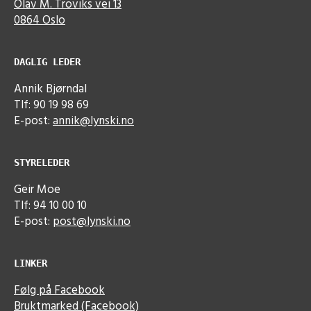
Olav M. Troviks vei 13
0864 Oslo
DAGLIG LEDER
Annik Bjørndal
Tlf: 90 19 98 69
E-post:
annik@lynski.no
STYRELEDER
Geir Moe
Tlf: 94 10 00 10
E-post:
post@lynski.no
LINKER
Følg på Facebook
Bruktmarked (Facebook)