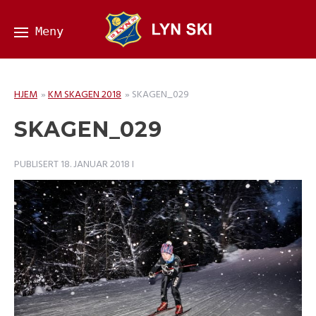
HJEM
»
KM SKAGEN 2018
»
SKAGEN_029
SKAGEN_029
PUBLISERT
18. JANUAR 2018
I