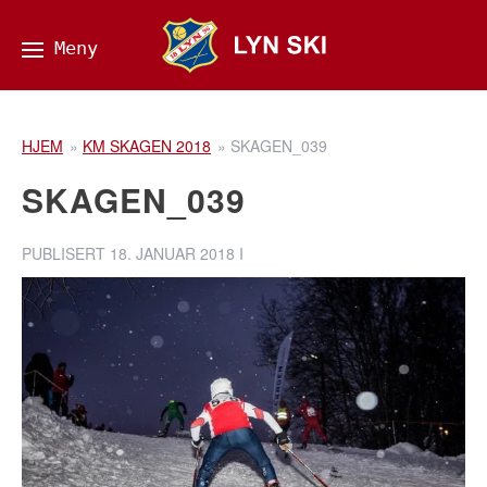
HJEM
»
KM SKAGEN 2018
»
SKAGEN_039
SKAGEN_039
PUBLISERT
18. JANUAR 2018
I