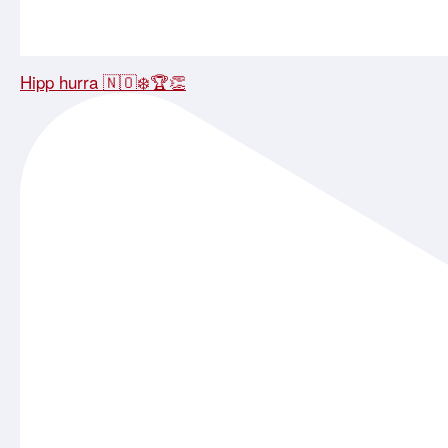
Hipp hurra 🇳🇴❄️🏆👏