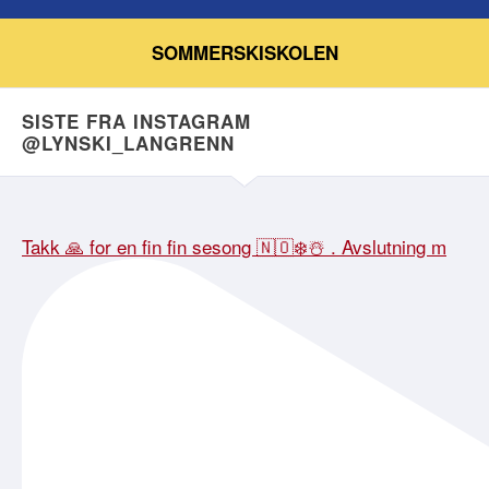
SOMMERSKISKOLEN
SISTE FRA INSTAGRAM
@LYNSKI_LANGRENN
Takk 🙏 for en fin fin sesong 🇳🇴❄️☃️ . Avslutning m