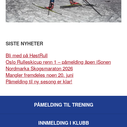
SISTE NYHETER
Bli med på HøstRull
Oslo Rulleskicup renn 1 – påmelding åpen iSonen
Nordmarka Skogsmaraton 2026
Mangler fremdeles noen 20. juni
Påmelding til ny sesong er klar!
PÅMELDING TIL TRENING
INNMELDING I KLUBB