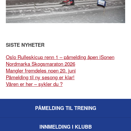
SISTE NYHETER
Oslo Rulleskicup renn 1 – påmelding åpen iSonen
Nordmarka Skogsmaraton 2026
Mangler fremdeles noen 20. juni
Påmelding til ny sesong er klar!
Våren er her – sykler du ?
PÅMELDING TIL TRENING
INNMELDING I KLUBB