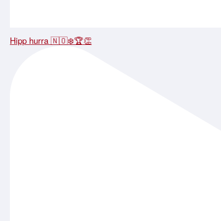
Hipp hurra 🇳🇴❄️🏆👏