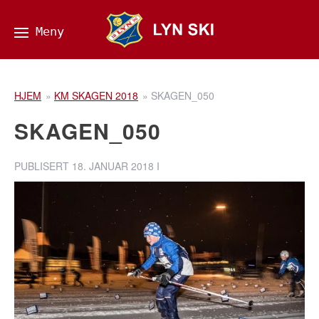
HJEM
»
KM SKAGEN 2018
»
SKAGEN_050
SKAGEN_050
PUBLISERT
18. JANUAR 2018
I