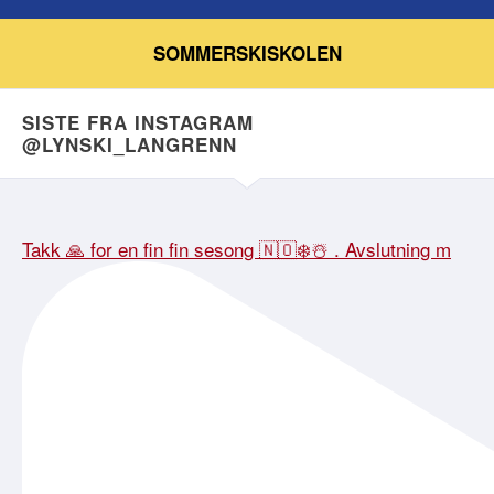
SOMMERSKISKOLEN
SISTE FRA INSTAGRAM
@LYNSKI_LANGRENN
Takk 🙏 for en fin fin sesong 🇳🇴❄️☃️ . Avslutning m