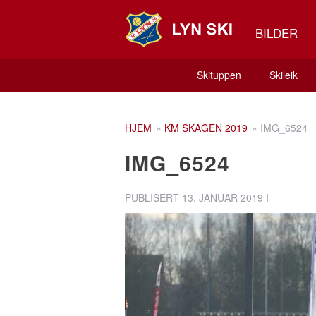
BILDER
Skituppen
Skileik
HJEM
»
KM SKAGEN 2019
»
IMG_6524
IMG_6524
PUBLISERT
13. JANUAR 2019
I