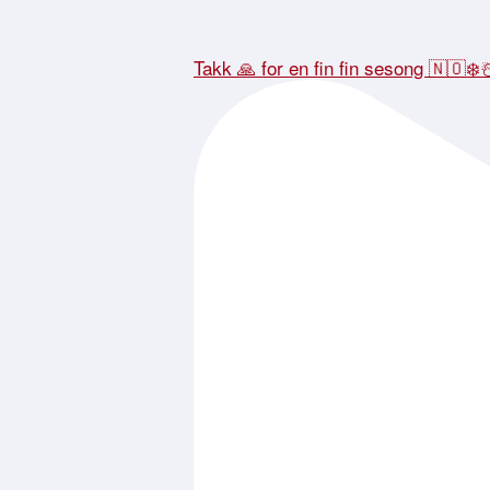
Takk 🙏 for en fin fin sesong 🇳🇴❄️