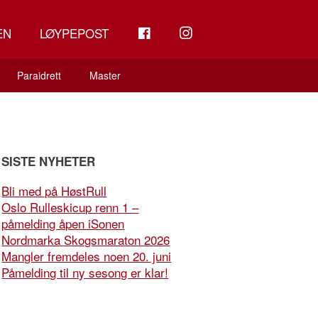
FB
INSTAGRAM
EN
LØYPEPOST
Paraidrett
Master
SISTE NYHETER
Bli med på HøstRull
Oslo Rulleskicup renn 1 –
påmelding åpen iSonen
Nordmarka Skogsmaraton 2026
Mangler fremdeles noen 20. juni
Påmelding til ny sesong er klar!