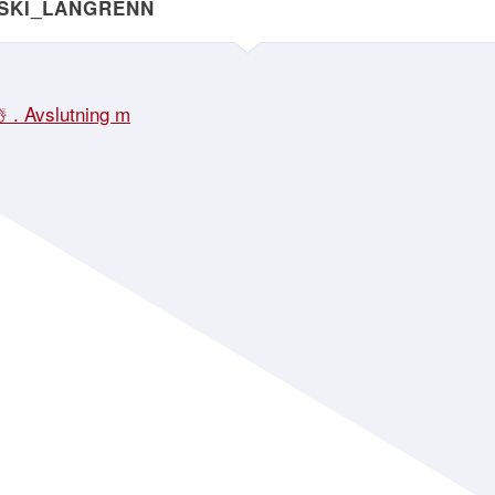
NSKI_LANGRENN
☃️ . Avslutning m