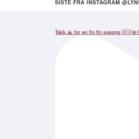
SISTE FRA INSTAGRAM @LY
Takk 🙏 for en fin fin sesong 🇳🇴❄️