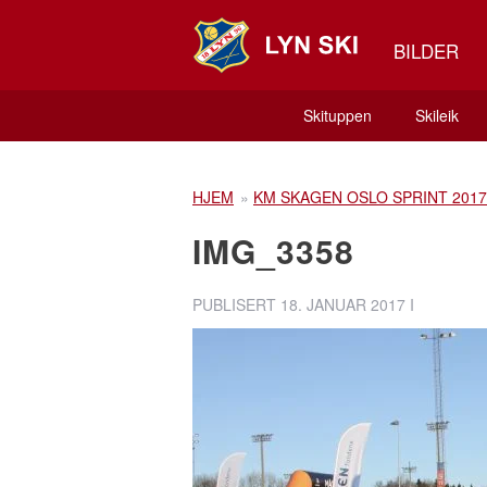
BILDER
Skituppen
Skileik
HJEM
»
KM SKAGEN OSLO SPRINT 2017
IMG_3358
PUBLISERT
18. JANUAR 2017
I