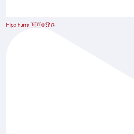
Hipp hurra 🇳🇴❄️🏆👏