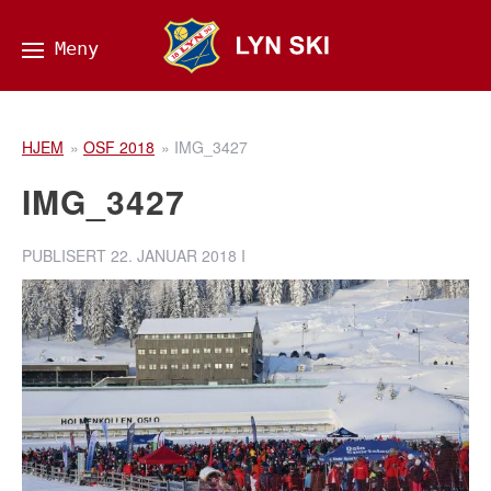
HJEM
»
OSF 2018
»
IMG_3427
IMG_3427
PUBLISERT
22. JANUAR 2018
I