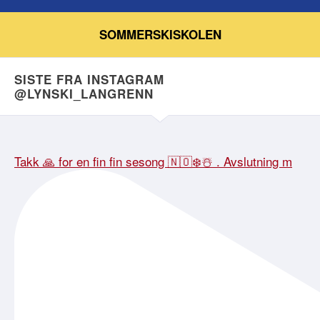
SOMMERSKISKOLEN
SISTE FRA INSTAGRAM
@LYNSKI_LANGRENN
Takk 🙏 for en fin fin sesong 🇳🇴❄️☃️ . Avslutning m