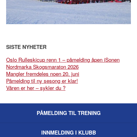
SISTE NYHETER
Oslo Rulleskicup renn 1 – påmelding åpen iSonen
Nordmarka Skogsmaraton 2026
Mangler fremdeles noen 20. juni
Påmelding til ny sesong er klar!
Våren er her – sykler du ?
PÅMELDING TIL TRENING
INNMELDING I KLUBB