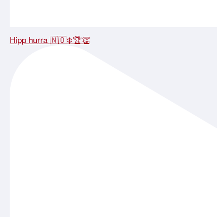
Hipp hurra 🇳🇴❄️🏆👏