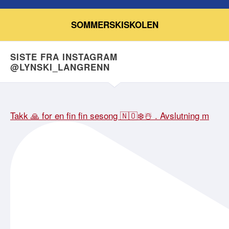
SOMMERSKISKOLEN
SISTE FRA INSTAGRAM
@LYNSKI_LANGRENN
Takk 🙏 for en fin fin sesong 🇳🇴❄️☃️ . Avslutning m