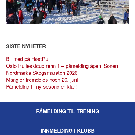
SISTE NYHETER
Bli med på HøstRull
Oslo Rulleskicup renn 1 – påmelding åpen iSonen
Nordmarka Skogsmaraton 2026
Mangler fremdeles noen 20. juni
Påmelding til ny sesong er klar!
PÅMELDING TIL TRENING
INNMELDING I KLUBB