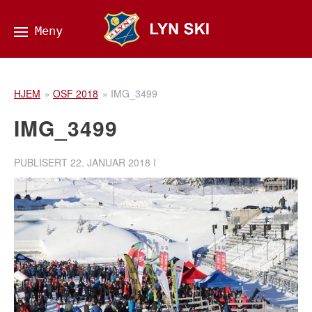
HJEM
»
OSF 2018
»
IMG_3499
IMG_3499
PUBLISERT
22. JANUAR 2018
I