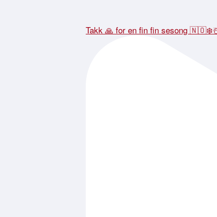
Takk 🙏 for en fin fin sesong 🇳🇴❄️