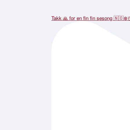
Takk 🙏 for en fin fin sesong 🇳🇴❄️