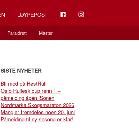
FB
INSTAGRAM
EN
LØYPEPOST
Paraidrett
Master
SISTE NYHETER
Bli med på HøstRull
Oslo Rulleskicup renn 1 –
påmelding åpen iSonen
Nordmarka Skogsmaraton 2026
Mangler fremdeles noen 20. juni
Påmelding til ny sesong er klar!