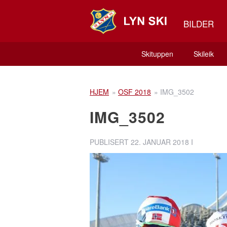
BILDER
Skituppen
Skileik
HJEM
»
OSF 2018
»
IMG_3502
IMG_3502
PUBLISERT
22. JANUAR 2018
I