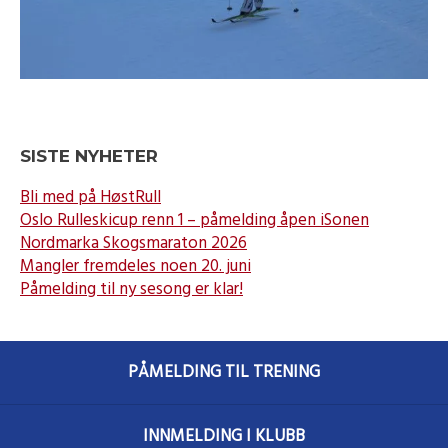
SISTE NYHETER
Bli med på HøstRull
Oslo Rulleskicup renn 1 – påmelding åpen iSonen
Nordmarka Skogsmaraton 2026
Mangler fremdeles noen 20. juni
Påmelding til ny sesong er klar!
PÅMELDING TIL TRENING
INNMELDING I KLUBB