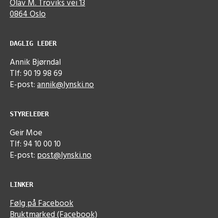
Olav M. Troviks vei 13
0864 Oslo
DAGLIG LEDER
Annik Bjørndal
Tlf: 90 19 98 69
E-post:
annik@lynski.no
STYRELEDER
Geir Moe
Tlf: 94 10 00 10
E-post:
post@lynski.no
LINKER
Følg på Facebook
Bruktmarked (Facebook)