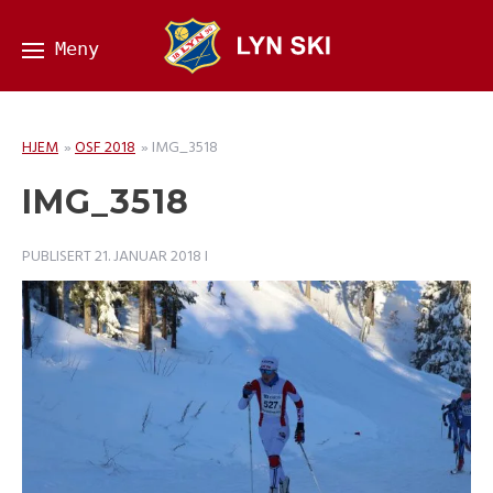
HJEM
»
OSF 2018
»
IMG_3518
IMG_3518
PUBLISERT
21. JANUAR 2018
I