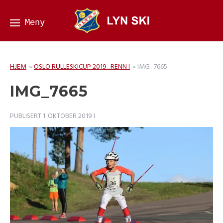
HJEM
»
OSLO RULLESKICUP 2019_RENN I
»
IMG_7665
IMG_7665
PUBLISERT
1. OKTOBER 2019
I