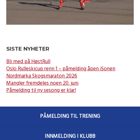
SISTE NYHETER
Bli med på HøstRull
Oslo Rulleskicup renn 1 – påmelding åpen iSonen
Nordmarka Skogsmaraton 2026
Mangler fremdeles noen 20. juni
Påmelding til ny sesong er klar!
PÅMELDING TIL TRENING
INNMELDING I KLUBB