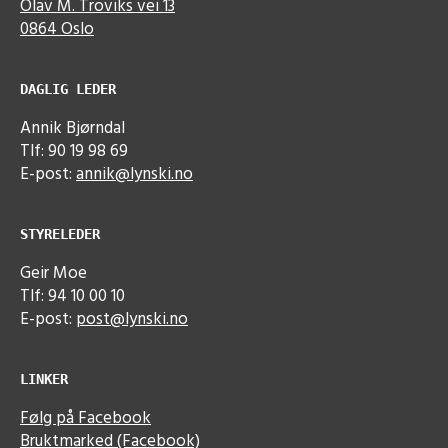
Olav M. Troviks vei 13
0864 Oslo
DAGLIG LEDER
Annik Bjørndal
Tlf: 90 19 98 69
E-post:
annik@lynski.no
STYRELEDER
Geir Moe
Tlf: 94 10 00 10
E-post:
post@lynski.no
LINKER
Følg på Facebook
Bruktmarked (Facebook)