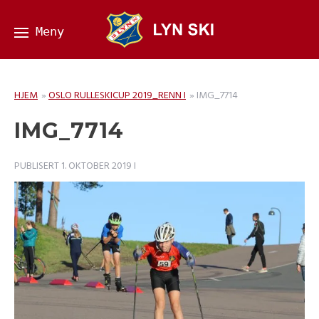
HJEM
»
OSLO RULLESKICUP 2019_RENN I
»
IMG_7714
IMG_7714
PUBLISERT
1. OKTOBER 2019
I