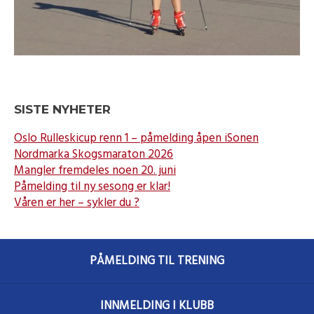
SISTE NYHETER
Oslo Rulleskicup renn 1 – påmelding åpen iSonen
Nordmarka Skogsmaraton 2026
Mangler fremdeles noen 20. juni
Påmelding til ny sesong er klar!
Våren er her – sykler du ?
PÅMELDING TIL TRENING
INNMELDING I KLUBB