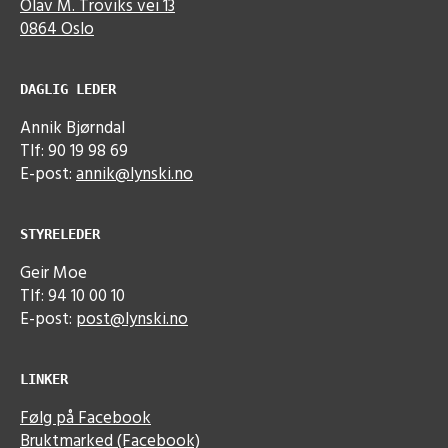
Olav M. Troviks vei 13
0864 Oslo
DAGLIG LEDER
Annik Bjørndal
Tlf: 90 19 98 69
E-post:
annik@lynski.no
STYRELEDER
Geir Moe
Tlf: 94 10 00 10
E-post:
post@lynski.no
LINKER
Følg på Facebook
Bruktmarked (Facebook)