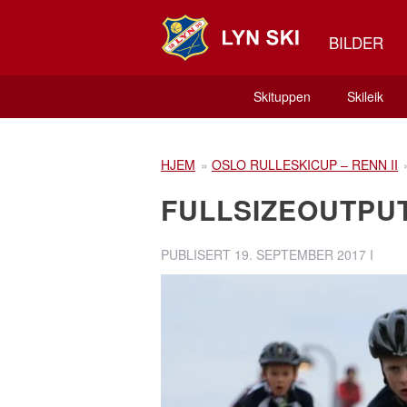
BILDER
Skituppen
Skileik
HJEM
»
OSLO RULLESKICUP – RENN II
FULLSIZEOUTPU
PUBLISERT
19. SEPTEMBER 2017
I