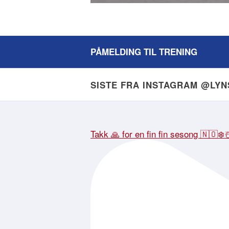
PÅMELDING TIL TRENING
SISTE FRA INSTAGRAM @LY
Takk 🙏 for en fin fin sesong 🇳🇴❄️