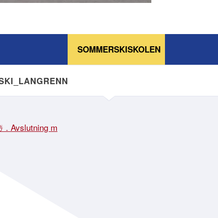
SOMMERSKISKOLEN
NSKI_LANGRENN
☃️ . Avslutning m