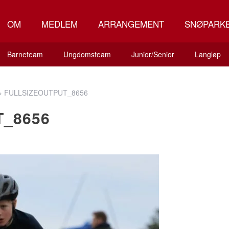
OM
MEDLEM
ARRANGEMENT
SNØPARK
Barneteam
Ungdomsteam
Junior/Senior
Langløp
»
FULLSIZEOUTPUT_8656
T_8656