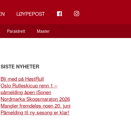
FB
INSTAGRAM
EN
LØYPEPOST
Paraidrett
Master
SISTE NYHETER
Bli med på HøstRull
Oslo Rulleskicup renn 1 –
påmelding åpen iSonen
Nordmarka Skogsmaraton 2026
Mangler fremdeles noen 20. juni
Påmelding til ny sesong er klar!